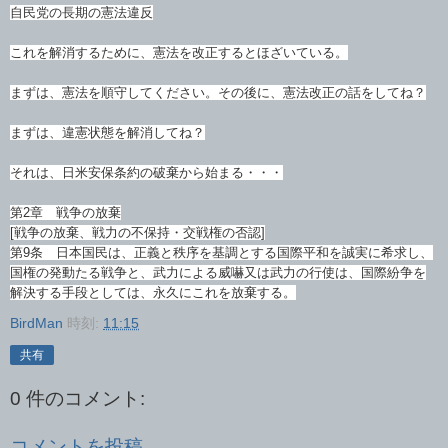
自民党の長期の憲法違反
これを解消するために、憲法を改正するとほざいている。
まずは、憲法を順守してください。その後に、憲法改正の話をしてね？
まずは、違憲状態を解消してね？
それは、日米安保条約の破棄から始まる・・・
第2章 戦争の放棄
[戦争の放棄、戦力の不保持・交戦権の否認]
第9条 日本国民は、正義と秩序を基調とする国際平和を誠実に希求し、
国権の発動たる戦争と、武力による威嚇又は武力の行使は、国際紛争を
解決する手段としては、永久にこれを放棄する。
BirdMan
時刻:
11:15
共有
0 件のコメント:
コメントを投稿