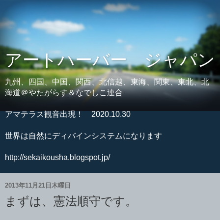
アートハーバー ジャパン
九州、四国、中国、関西、北信越、東海、関東、東北、北
海道＠やたがらす＆なでしこ連合
アマテラス観音出現！ 2020.10.30
世界は自然にディバインシステムになります
http://sekaikousha.blogspot.jp/
2013年11月21日木曜日
まずは、憲法順守です。